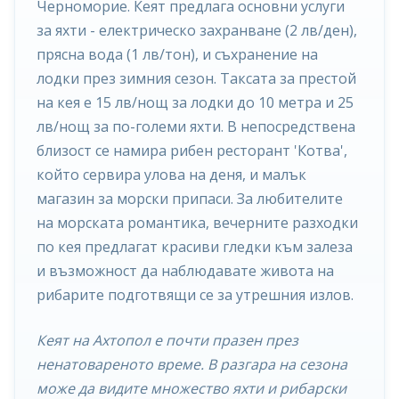
Черноморие. Кеят предлага основни услуги
за яхти - електрическо захранване (2 лв/ден),
прясна вода (1 лв/тон), и съхранение на
лодки през зимния сезон. Таксата за престой
на кея е 15 лв/нощ за лодки до 10 метра и 25
лв/нощ за по-големи яхти. В непосредствена
близост се намира рибен ресторант 'Котва',
който сервира улова на деня, и малък
магазин за морски припаси. За любителите
на морската романтика, вечерните разходки
по кея предлагат красиви гледки към залеза
и възможност да наблюдавате живота на
рибарите подготвящи се за утрешния излов.
Кеят на Ахтопол е почти празен през
ненатовареното време. В разгара на сезона
може да видите множество яхти и рибарски