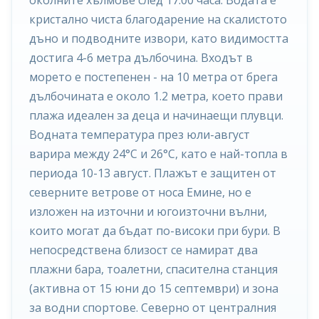
околните хълмове след 17:00 часа. Водата е
кристално чиста благодарение на скалистото
дъно и подводните извори, като видимостта
достига 4-6 метра дълбочина. Входът в
морето е постепенен - на 10 метра от брега
дълбочината е около 1.2 метра, което прави
плажа идеален за деца и начинаещи плувци.
Водната температура през юли-август
варира между 24°C и 26°C, като е най-топла в
периода 10-13 август. Плажът е защитен от
северните ветрове от носа Емине, но е
изложен на източни и югоизточни вълни,
които могат да бъдат по-високи при бури. В
непосредствена близост се намират два
плажни бара, тоалетни, спасителна станция
(активна от 15 юни до 15 септември) и зона
за водни спортове. Северно от централния