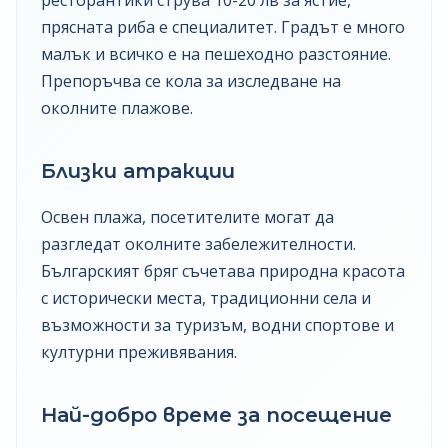
ресторантики струва 10-20 лв за ястие,
прясната риба е специалитет. Градът е много
малък и всичко е на пешеходно разстояние.
Препоръчва се кола за изследване на
околните плажове.
Близки атракции
Освен плажа, посетителите могат да
разгледат околните забележителности.
Българският бряг съчетава природна красота
с исторически места, традиционни села и
възможности за туризъм, водни спортове и
културни преживявания.
Най-добро време за посещение