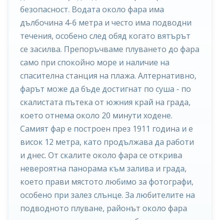
безопасност. Водата около фара има
дълбочина 4-6 метра и често има подводни
течения, особено след обяд когато вятърът
се засилва. Препоръчваме плуването до фара
само при спокойно море и наличие на
спасителна станция на плажа. Алтернативно,
фарът може да бъде достигнат по суша - по
скалистата пътека от южния край на града,
което отнема около 20 минути ходене.
Самият фар е построен през 1911 година и е
висок 12 метра, като продължава да работи
и днес. От скалите около фара се открива
невероятна панорама към залива и града,
което прави мястото любимо за фотографи,
особено при залез слънце. За любителите на
подводното плуване, районът около фара