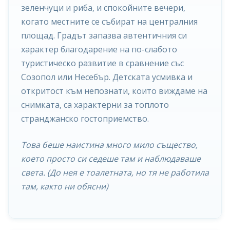
зеленчуци и риба, и спокойните вечери,
когато местните се събират на централния
площад. Градът запазва автентичния си
характер благодарение на по-слабото
туристическо развитие в сравнение със
Созопол или Несебър. Детската усмивка и
откритост към непознати, които виждаме на
снимката, са характерни за топлото
странджанско гостоприемство.
Това беше наистина много мило същество,
което просто си седеше там и наблюдаваше
света. (До нея е тоалетната, но тя не работила
там, както ни обясни)