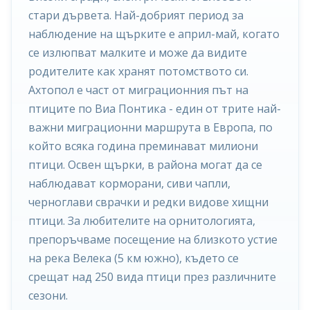
стари дървета. Най-добрият период за
наблюдение на щърките е април-май, когато
се излюпват малките и може да видите
родителите как хранят потомството си.
Ахтопол е част от миграционния път на
птиците по Виа Понтика - един от трите най-
важни миграционни маршрута в Европа, по
който всяка година преминават милиони
птици. Освен щърки, в района могат да се
наблюдават корморани, сиви чапли,
черноглави сврачки и редки видове хищни
птици. За любителите на орнитологията,
препоръчваме посещение на близкото устие
на река Велека (5 км южно), където се
срещат над 250 вида птици през различните
сезони.