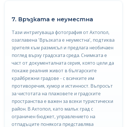
7. Връзката е неуместна
Тази интригуваща фотография от Ахтопол,
озаглавена 'Връзката е неуместна', подтиква
зрителя към размисъл и предлага необичаен
поглед върху градската среда. Снимката е
част от документалната серия, която цели да
покаже реалния живот в българските
крайбрежни градове - с всичките им
противоречия, хумор и истинност. Въпросът
за чистотата на плажовете и градските
пространства е важен за всеки туристически
район. В Ахтопол, като малък град с
ограничен бюджет, управлението на
отпадъците понякога представлява