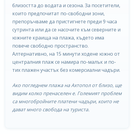
близостта до водата и сезона. За посетители,
които предпочитат по-свободни зони,
препоръчваме да пристигнете преди 9 часа
сутринта или да се насочите към северните и
южните краища на плажа, където има
повече свободно пространство.
Алтернативно, на 15 минути ходене южно от
централния плаж се намира по-малък и по-
тих плажен участък без комерсиални чадъри.
Ако погледнем плажа на Ахтопол от близо, ще
видим колко пренаселен е. Големият проблем
са многобройните платени чадъри, които не
дават много свобода на туриста.