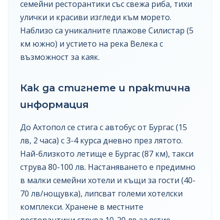
семейни ресторантики със свежа риба, тихи
улички и красиви изгледи към морето.
Наблизо са уникалните плажове Силистар (5
км южно) и устието на река Велека с
възможност за каяк.
Как да стигнете и практична
информация
До Ахтопол се стига с автобус от Бургас (15
лв, 2 часа) с 3-4 курса дневно през лятото.
Най-близкото летище е Бургас (87 км), такси
струва 80-100 лв. Настаняването е предимно
в малки семейни хотели и къщи за гости (40-
70 лв/нощувка), липсват големи хотелски
комплекси. Хранене в местните