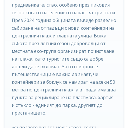
предизвикателство, особено през пиковия
сезон когато населението нараства три пъти.
През 2024 година общината въведе разделно
събиране на отпадъци с нови контейнери на
централния плаж и главната улица. Всяка
събота през летния сезон доброволци от
местната еко-група организират почистване
на плажа, като туристите също са добре
дошли да се включат. За отговорните
пътешественици е важно да знаят, че
контейнери за боклук се намират на всеки 50
метра по централния плаж, а в града има два
пункта за рециклиране на пластмаса, хартия
и стъкло - единият до парка, другият до
пристанището.
Не правете връзка между това, което