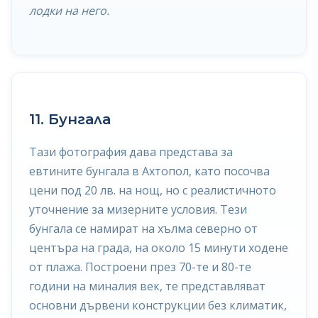
лодки на него.
11. Бунгала
Тази фотография дава представа за
евтините бунгала в Ахтопол, като посочва
цени под 20 лв. на нощ, но с реалистичното
уточнение за мизерните условия. Тези
бунгала се намират на хълма северно от
центъра на града, на около 15 минути ходене
от плажа. Построени през 70-те и 80-те
години на миналия век, те представляват
основни дървени конструкции без климатик,