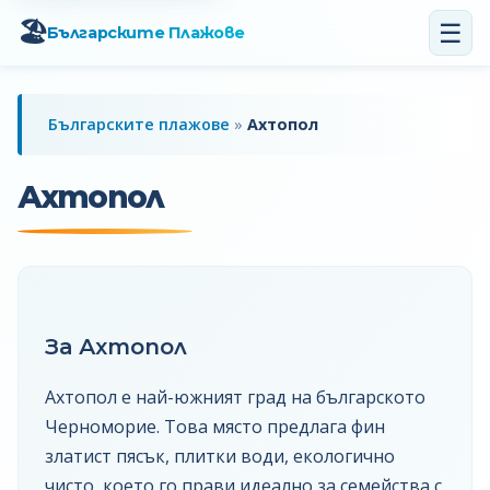
☰
🏖️
Българските Плажове
Българските плажове
»
Ахтопол
Ахтопол
За Ахтопол
Ахтопол е най-южният град на българското
Черноморие. Това място предлага фин
златист пясък, плитки води, екологично
чисто, което го прави идеално за семейства с