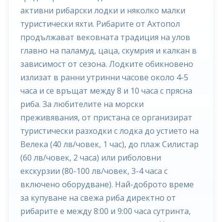
активни рибарски лодки и няколко малки
туристически яхти. Рибарите от Ахтопол
продължават вековната традиция на улов
главно на паламуд, цаца, скумрия и калкан в
зависимост от сезона. Лодките обикновено
излизат в ранни утринни часове около 4-5
часа и се връщат между 8 и 10 часа с прясна
риба. За любителите на морски
преживявания, от пристана се организират
туристически разходки с лодка до устието на
Велека (40 лв/човек, 1 час), до плаж Силистар
(60 лв/човек, 2 часа) или риболовни
екскурзии (80-100 лв/човек, 3-4 часа с
включено оборудване). Най-доброто време
за купуване на свежа риба директно от
рибарите е между 8:00 и 9:00 часа сутринта,