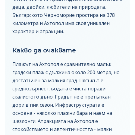
деца, двойки, любители на природата.
Българското Черноморие простира на 378
километра и Ахтопол има своя уникален
характер и атракции.
Какво да очаквате
Плажът на Ахтопол е сравнително малък
градски плаж с дължина около 200 метра, но
достатъчен за малкия град. Пясъкът е
среднозърнест, водата е чиста поради
скалистото дъно. Градът не е претъпкан
дори в пик сезон. Инфраструктурата е
основна - няколко плажни бара и наем на
шезлонги. Атракцията на Ахтопол е
спокойствието и автентичността - малки