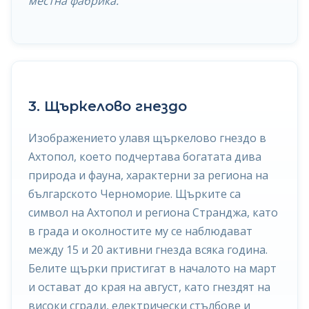
местна фабрика.
3. Щъркелово гнездо
Изображението улавя щъркелово гнездо в
Ахтопол, което подчертава богатата дива
природа и фауна, характерни за региона на
българското Черноморие. Щърките са
символ на Ахтопол и региона Странджа, като
в града и околностите му се наблюдават
между 15 и 20 активни гнезда всяка година.
Белите щърки пристигат в началото на март
и остават до края на август, като гнездят на
високи сгради, електрически стълбове и