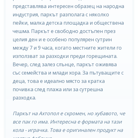
представлява интересен образец на народна
индустрия, паркът разполага с няколко
пейки, малка детска площадка и обществена
чешма. Паркът е свободно достъпен през
целия ден и е особено популярен сутрин
между 7 и 9 часа, когато местните жители го
използват за разходки преди горещината.
Вечер, след залез слънце, паркът оживява
със семейства и млади хора. За пътуващите с
деца, това е идеално място за кратка
почивка след плажа или за сутрешна
разходка.
Паркът на Ахтопол е скромен, но хубавото, че
все пак го има. Интересна е формата на тази
кола - играчка. Това е оригинален продукт на