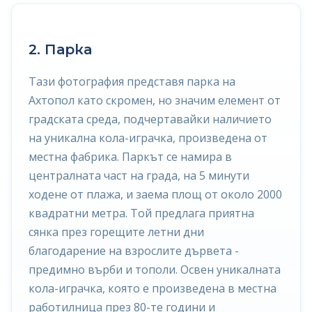
2. Парка
Тази фотография представя парка на
Ахтопол като скромен, но значим елемент от
градската среда, подчертавайки наличието
на уникална кола-играчка, произведена от
местна фабрика. Паркът се намира в
централната част на града, на 5 минути
ходене от плажа, и заема площ от около 2000
квадратни метра. Той предлага приятна
сянка през горещите летни дни
благодарение на взрослите дървета -
предимно върби и тополи. Освен уникалната
кола-играчка, която е произведена в местна
работилница през 80-те години и