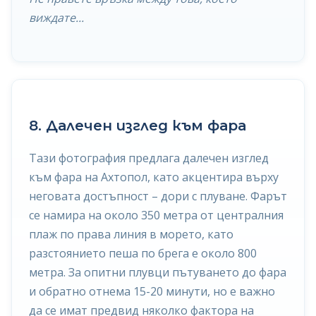
виждате...
8. Далечен изглед към фара
Тази фотография предлага далечен изглед
към фара на Ахтопол, като акцентира върху
неговата достъпност – дори с плуване. Фарът
се намира на около 350 метра от централния
плаж по права линия в морето, като
разстоянието пеша по брега е около 800
метра. За опитни плувци пътуването до фара
и обратно отнема 15-20 минути, но е важно
да се имат предвид няколко фактора на