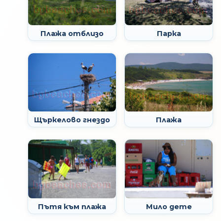
Плажа отблизо
Парка
Щъркелово гнездо
Плажа
Пътя към плажа
Мило дете