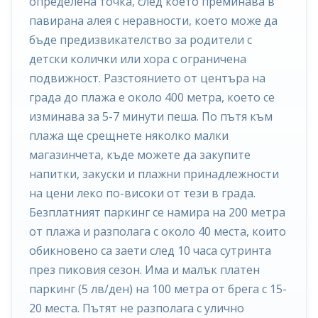
определена точка, след което преминава в
павирана алея с неравности, което може да
бъде предизвикателство за родители с
детски колички или хора с ограничена
подвижност. Разстоянието от центъра на
града до плажа е около 400 метра, което се
изминава за 5-7 минути пеша. По пътя към
плажа ще срещнете няколко малки
магазинчета, къде можете да закупите
напитки, закуски и плажни принадлежности
на цени леко по-високи от тези в града.
Безплатният паркинг се намира на 200 метра
от плажа и разполага с около 40 места, които
обикновено са заети след 10 часа сутринта
през пиковия сезон. Има и малък платен
паркинг (5 лв/ден) на 100 метра от брега с 15-
20 места. Пътят не разполага с улично