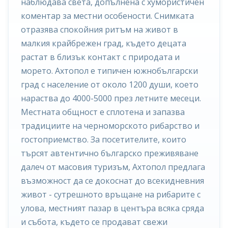
наблюдава света, допълнена с хумористичен
коментар за местни особености. Снимката
отразява спокойния ритъм на живот в
малкия крайбрежен град, където децата
растат в близък контакт с природата и
морето. Ахтопол е типичен южнобългарски
град с население от около 1200 души, което
нараства до 4000-5000 през летните месеци.
Местната общност е сплотена и запазва
традициите на черноморското рибарство и
гостоприемство. За посетителите, които
търсят автентично българско преживяване
далеч от масовия туризъм, Ахтопол предлага
възможност да се докоснат до всекидневния
живот - сутрешното връщане на рибарите с
улова, местният пазар в центъра всяка сряда
и събота, където се продават свежи