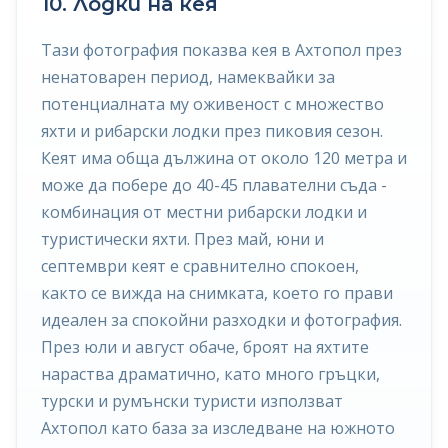
10. Лодки на кея
Тази фотография показва кея в Ахтопол през
ненатоварен период, намеквайки за
потенциалната му оживеност с множество
яхти и рибарски лодки през пиковия сезон.
Кеят има обща дължина от около 120 метра и
може да побере до 40-45 плавателни съда -
комбинация от местни рибарски лодки и
туристически яхти. През май, юни и
септември кеят е сравнително спокоен,
както се вижда на снимката, което го прави
идеален за спокойни разходки и фотография.
През юли и август обаче, броят на яхтите
нараства драматично, като много гръцки,
турски и румънски туристи използват
Ахтопол като база за изследване на южното