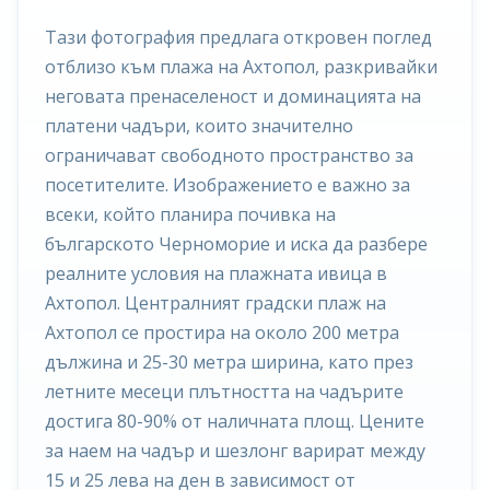
Тази фотография предлага откровен поглед
отблизо към плажа на Ахтопол, разкривайки
неговата пренаселеност и доминацията на
платени чадъри, които значително
ограничават свободното пространство за
посетителите. Изображението е важно за
всеки, който планира почивка на
българското Черноморие и иска да разбере
реалните условия на плажната ивица в
Ахтопол. Централният градски плаж на
Ахтопол се простира на около 200 метра
дължина и 25-30 метра ширина, като през
летните месеци плътността на чадърите
достига 80-90% от наличната площ. Цените
за наем на чадър и шезлонг варират между
15 и 25 лева на ден в зависимост от