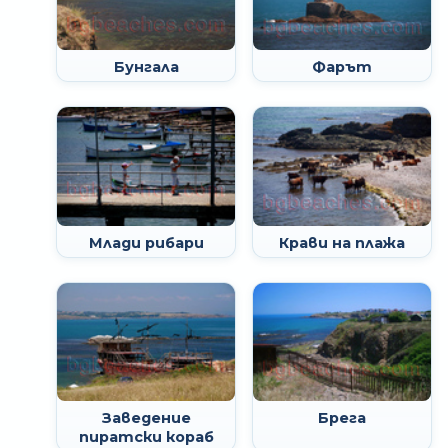
Бунгала
Фарът
Млади рибари
Крави на плажа
Заведение
Брега
пиратски кораб