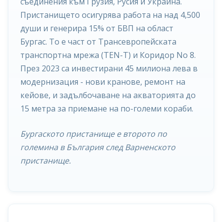
съединения към Грузия, Русия и Украйна.
Пристанището осигурява работа на над 4,500
души и генерира 15% от БВП на област
Бургас. То е част от Трансевропейската
транспортна мрежа (TEN-T) и Коридор No 8.
През 2023 са инвестирани 45 милиона лева в
модернизация - нови кранове, ремонт на
кейове, и задълбочаване на акваторията до
15 метра за приемане на по-големи кораби.
Бургаското пристанище е второто по
големина в България след Варненското
пристанище.