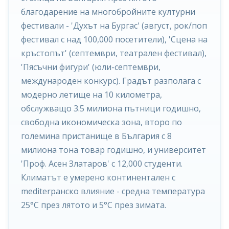
благодарение на многобройните културни
фестивали - 'Духът на Бургас' (август, рок/поп
фестивал с над 100,000 посетители), 'Сцена на
кръстопът' (септември, театрален фестивал),
'Пясъчни фигури' (юли-септември,
международен конкурс). Градът разполага с
модерно летище на 10 километра,
обслужващо 3.5 милиона пътници годишно,
свободна икономическа зона, второ по
големина пристанище в България с 8
милиона тона товар годишно, и университет
'Проф. Асен Златаров' с 12,000 студенти.
Климатът е умерено континентален с
mediterрaнско влияние - средна температура
25°C през лятото и 5°C през зимата.