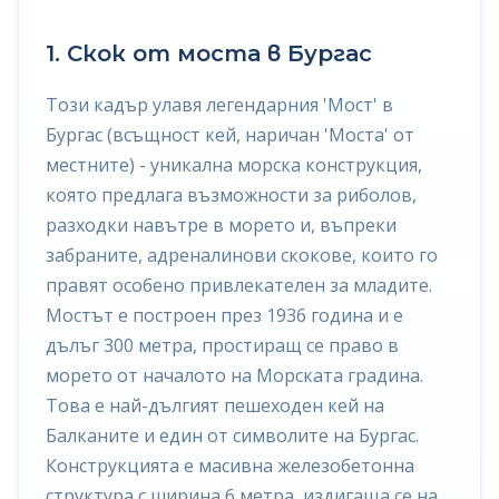
1. Скок от моста в Бургас
Този кадър улавя легендарния 'Мост' в
Бургас (всъщност кей, наричан 'Моста' от
местните) - уникална морска конструкция,
която предлага възможности за риболов,
разходки навътре в морето и, въпреки
забраните, адреналинови скокове, които го
правят особено привлекателен за младите.
Мостът е построен през 1936 година и е
дълъг 300 метра, простиращ се право в
морето от началото на Морската градина.
Това е най-дългият пешеходен кей на
Балканите и един от символите на Бургас.
Конструкцията е масивна железобетонна
структура с ширина 6 метра, издигаща се на