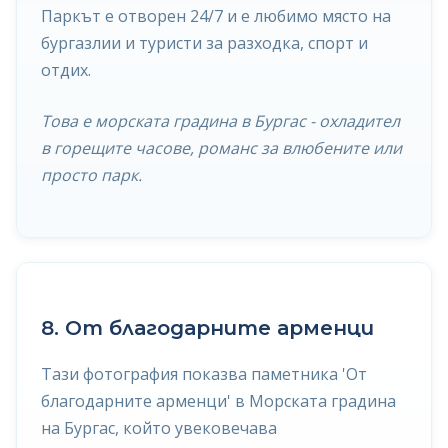
Паркът е отворен 24/7 и е любимо място на
бургазлии и туристи за разходка, спорт и
отдих.
Това е морската градина в Бургас - охладител
в горещите часове, романс за влюбените или
просто парк.
8. От благодарните арменци
Тази фотография показва паметника 'От
благодарните арменци' в Морската градина
на Бургас, който увековечава