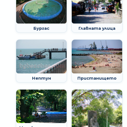
Бургас
Главната улица
Нептун
Пристанището