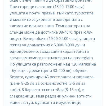
осветление, пейки и декоративни фонтани.
През горещите часове (13:00-17:00 часа)
улицата е почти празна, тъй като туристите
и местните се укриват в заведенията с
климатик или на плажа. Температурата на
слънце може да достигне 38-40°C през юли-
август. Вечер обаче (19:00-24:00 часа) улицата
оживява драматично с 5,000-8,000 души
едновременно, създавайки характерната
средиземноморска атмосфера на passegiata.
По улицата са разположени над 120 магазина
- бутици с дрехи (цени 30-200 лв), обувки,
бижута, сувенири, 45 ресторанта и кафенета
(цени 8-25 лв за основно ястие, 3-5 лв за
кафе), 8 барчета за коктейли (8-15 лв), и
сладкарници. Има редовни улични артисти,
живи статуи, музиканти и художници,