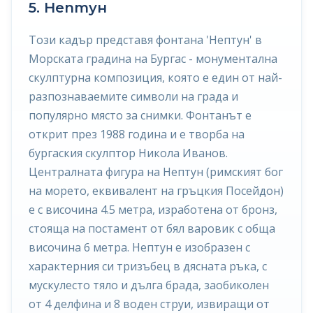
5. Нептун
Този кадър представя фонтана 'Нептун' в
Морската градина на Бургас - монументална
скулптурна композиция, която е един от най-
разпознаваемите символи на града и
популярно място за снимки. Фонтанът е
открит през 1988 година и е творба на
бургаския скулптор Никола Иванов.
Централната фигура на Нептун (римският бог
на морето, еквивалент на гръцкия Посейдон)
е с височина 4.5 метра, изработена от бронз,
стояща на постамент от бял варовик с обща
височина 6 метра. Нептун е изобразен с
характерния си тризъбец в дясната ръка, с
мускулесто тяло и дълга брада, заобиколен
от 4 делфина и 8 воден струи, извиращи от