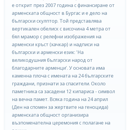
е открит през 2007 година с финансиране от
арменската общност в Бургас и е дело на
български скулптор. Той представлява
вертикален обелиск с височина 4 метра от
бял мрамор с релефни изображения на
арменски кръст (хачкар) и надписи на
български и арменски език: 'На
великодушния български народ от
благодарните арменци'. У основата има
каменна плоча с имената на 24 българските
граждани, признати за спасители. Около
паметника са засадени 12 кипариса - символ
на вечна памет. Всяка година на 24 април
(Ден на спомен за жертвите на геноцида)
арменската общност организира
възпоменателна церемония с полагане на