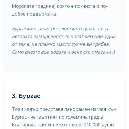
Морската градина) която е по-чиста и по-
добре поддържана.
Бургаският плаж не е лош като цяло, но за
неговата замърсеност се носят легенди. Една
от тях е, че плажно масло тук не ви трябва.
Само влезте във водата и вече сте омазани :)
3. Бургас
Този кадър представя панорамен изглед към
Бургас - четвъртият по големина град в
България с население от около 210,000 души