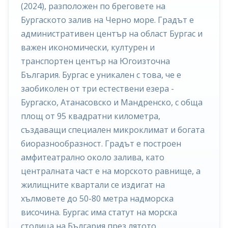
(2024), разположен по бреговете на
Бургаското залив на Черно море. Градът е
административен център на област Бургас и
важен икономически, културен и
транспортен център на Югоизточна
България. Бургас е уникален с това, че е
заобиколен от три естествени езера -
Бургаско, Атанасовско и Мандренско, с обща
площ от 95 квадратни километра,
създаващи специален микроклимат и богата
биоразнообразност. Градът е построен
амфитеатрално около залива, като
централната част е на морското равнище, а
жилищните квартали се издигат на
хълмовете до 50-80 метра надморска
височина. Бургас има статут на морска
столица на България през лятото