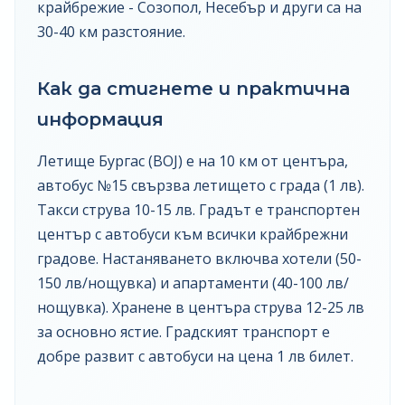
крайбрежие - Созопол, Несебър и други са на
30-40 км разстояние.
Как да стигнете и практична
информация
Летище Бургас (BOJ) е на 10 км от центъра,
автобус №15 свързва летището с града (1 лв).
Такси струва 10-15 лв. Градът е транспортен
център с автобуси към всички крайбрежни
градове. Настаняването включва хотели (50-
150 лв/нощувка) и апартаменти (40-100 лв/
нощувка). Хранене в центъра струва 12-25 лв
за основно ястие. Градският транспорт е
добре развит с автобуси на цена 1 лв билет.