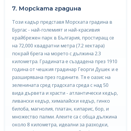
7. Морската градина
Този кадър представя Морската градина в
Бургас - най-големият и най-красивия
крайбрежен парк в България, простиращ се
на 72,000 квадратни метра (7.2 хектара)
покрай брега на морето с дължина 2.3
километра. Градината е създадена през 1910
година от чешкия градинар Георги Душек и е
разширявана през годините. Тя е оазис на
зеленината сред градската среда с над 50
вида дървета и храсти - атлантически кедър,
ливански кедър, хималайски кедър, гинко
билоба, магнолия, платан, кипарис, бор, и
множество палми. Алеите са с обща дължина
около 8 километра, идеални за разходки,