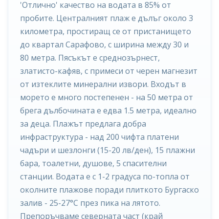
'Отлично' качество на водата в 85% от
пробите. Централният плаж е дълъг около 3
километра, простиращ се от пристанището
до квартал Сарафово, с ширина между 30 и
80 метра. Пясъкът е среднозърнест,
златисто-кафяв, с примеси от черен магнезит
от изтеклите минерални извори. Входът в
морето е много постепенен - на 50 метра от
брега дълбочината е едва 1.5 метра, идеално
за деца. Плажът предлага добра
инфраструктура - над 200 чифта платени
чадъри и шезлонги (15-20 лв/ден), 15 плажни
бара, тоалетни, душове, 5 спасителни
станции. Водата е с 1-2 градуса по-топла от
околните плажове поради плиткото Бургаско
залив - 25-27°C през пика на лятото.
Препоръчваме северната част (край