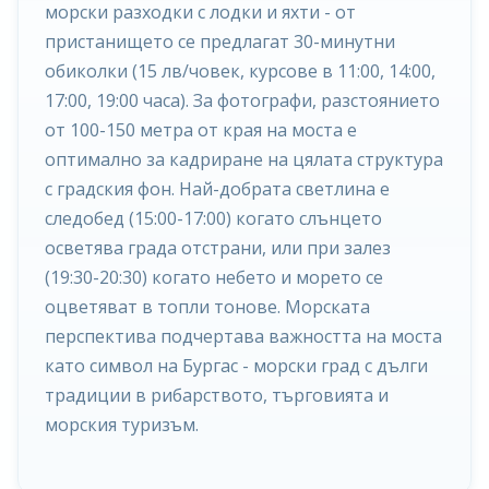
морски разходки с лодки и яхти - от
пристанището се предлагат 30-минутни
обиколки (15 лв/човек, курсове в 11:00, 14:00,
17:00, 19:00 часа). За фотографи, разстоянието
от 100-150 метра от края на моста е
оптимално за кадриране на цялата структура
с градския фон. Най-добрата светлина е
следобед (15:00-17:00) когато слънцето
осветява града отстрани, или при залез
(19:30-20:30) когато небето и морето се
оцветяват в топли тонове. Морската
перспектива подчертава важността на моста
като символ на Бургас - морски град с дълги
традиции в рибарството, търговията и
морския туризъм.