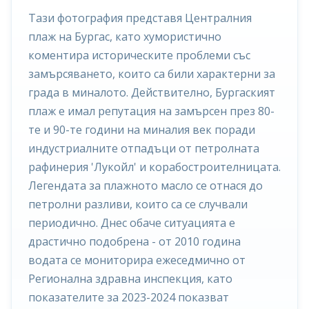
Тази фотография представя Централния
плаж на Бургас, като хумористично
коментира историческите проблеми със
замърсяването, които са били характерни за
града в миналото. Действително, Бургаският
плаж е имал репутация на замърсен през 80-
те и 90-те години на миналия век поради
индустриалните отпадъци от петролната
рафинерия 'Лукойл' и корабостроителницата.
Легендата за плажното масло се отнася до
петролни разливи, които са се случвали
периодично. Днес обаче ситуацията е
драстично подобрена - от 2010 година
водата се мониторира ежеседмично от
Регионална здравна инспекция, като
показателите за 2023-2024 показват