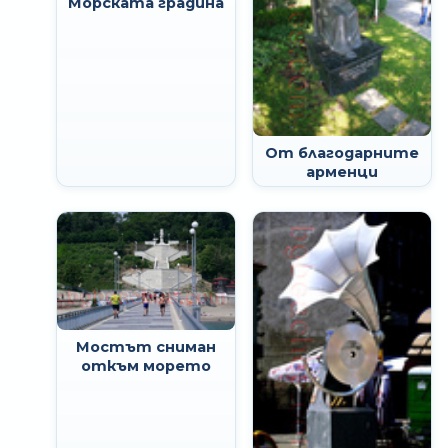
Морската градина
От благодарните
арменци
Мостът сниман
откъм морето