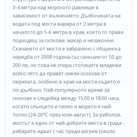
3-4 метра над морското равнище в
зависимост от вълнението. Дълбочината на
водата под моста варира от 2 метра в
началото до 5-6 метра в края, което го прави
подходящ за скокове, макар и незаконни.
Скачането от моста е забранено с общинска
наредба от 2008 година със санкции от 50 до
200 лв, но това не спира стотиците младежи
всяко лято да правят смели скокове от
перилата, особено в края на моста където е
по-дълбоко. Най-популярното време за
скокове е следобед между 15:00 и 18:00 часа,
когато слънцето е силно и морето е най-
топло (24-26°C през юли-август). За риболов,
мостът е едно от най-добрите места в града -
рибарите идват с час преди изгрев (около