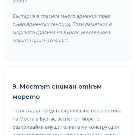
венци.
България е спасила много арменци през
т.нар.Арменски геноцид. Този паметник в
морската градина на Бургас увековечава
тяхната признателност.
9. Мостът сниман откъм
морето
Този кадър представя уникална перспектива
на Моста в Бургас, заснет от морето,
разкривайки внушителната му конструкция
и символичното му значение като свързващ