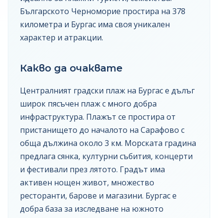
Българското Черноморие простира на 378
километра и Бургас има своя уникален
характер и атракции.
Какво да очаквате
Централният градски плаж на Бургас е дълъг
широк пясъчен плаж с много добра
инфраструктура. Плажът се простира от
пристанището до началото на Сарафово с
обща дължина около 3 км. Морската градина
предлага сянка, културни събития, концерти
и фестивали през лятото. Градът има
активен нощен живот, множество
ресторанти, барове и магазини. Бургас е
добра база за изследване на южното