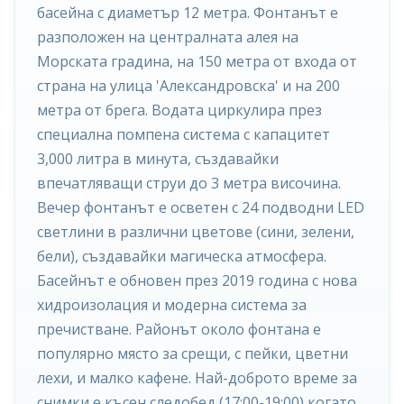
басейна с диаметър 12 метра. Фонтанът е
разположен на централната алея на
Морската градина, на 150 метра от входа от
страна на улица 'Александровска' и на 200
метра от брега. Водата циркулира през
специална помпена система с капацитет
3,000 литра в минута, създавайки
впечатляващи струи до 3 метра височина.
Вечер фонтанът е осветен с 24 подводни LED
светлини в различни цветове (сини, зелени,
бели), създавайки магическа атмосфера.
Басейнът е обновен през 2019 година с нова
хидроизолация и модерна система за
пречистване. Районът около фонтана е
популярно място за срещи, с пейки, цветни
лехи, и малко кафене. Най-доброто време за
снимки е късен следобед (17:00-19:00) когато