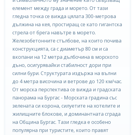
елемент между града и морето. От тази
гледна точка се вижда цялата 300-метрова
дължина на кея, простиращ се като гигантска
стрела от брега навътре в морето.
Железобетонните стълбове, на които почива
конструкцията, са с диаметър 80 см и са
вкопани на 12 метра дълбочина в морското
дъно, осигурявайки стабилност дори при
силни бури. Структурата издържа на вълни
до 4 метра височина и ветрове до 120 км/час.
От морска перспектива се вижда и градската
панорама на Бургас - Морската градина със
зелената си корона, силуетите на хотелите и
жилищните блокове, и доминантната сграда
на Община Бургас. Тази гледка е особено
популярна при туристите, които правят