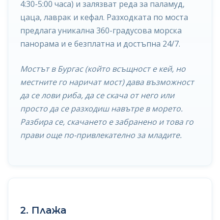
4:30-5:00 часа) и залязват реда за паламуд,
цаца, лаврак и кефал. Разходката по моста
предлага уникална 360-градусова морска
панорама и е безплатна и достъпна 24/7.
Мостът в Бургас (който всъщност е кей, но
местните го наричат мост) дава възможност
да се лови риба, да се скача от него или
просто да се разходиш навътре в морето.
Разбира се, скачането е забранено и това го
прави още по-привлекателно за младите.
2. Плажа