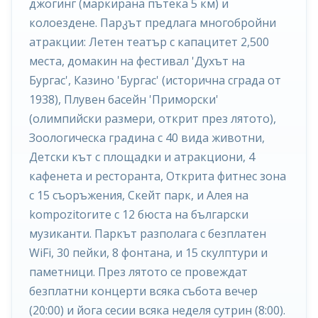
джогинг (маркирана пътека 5 км) и
колоездене. Парკът предлага многобройни
атракции: Летен театър с капацитет 2,500
места, домакин на фестивал 'Духът на
Бургас', Казино 'Бургас' (исторична сграда от
1938), Плувен басейн 'Приморски'
(олимпийски размери, открит през лятото),
Зоологическа градина с 40 вида животни,
Детски кът с площадки и атракциони, 4
кафенета и ресторанта, Открита фитнес зона
с 15 съоръжения, Скейт парк, и Алея на
kompozitorите с 12 бюста на български
музиканти. Паркът разполага с безплатен
WiFi, 30 пейки, 8 фонтана, и 15 скулптури и
паметници. През лятото се провеждат
безплатни концерти всяка събота вечер
(20:00) и йога сесии всяка неделя сутрин (8:00).